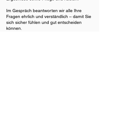
Im Gespräch beantworten wir alle Ihre
Fragen ehrlich und verständlich – damit Sie
sich sicher fühlen und gut entscheiden
können.
Kontaktangaben
Ehinger Platz 5, 72108 Rottenburg am
Neckar, Deutschland
+491785104814
info@mariakarle.de
∞
©2022
-
Maria Karle
AGB
Datenschut
Impressum