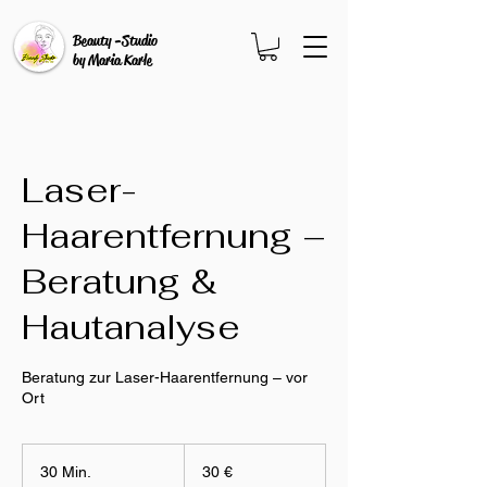
Beauty -Studio
by Maria Karle
Laser-
Haarentfernung –
Beratung &
Hautanalyse
Beratung zur Laser-Haarentfernung – vor
Ort
30
Euro
30 Min.
3
30 €